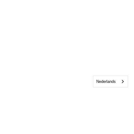
AANMELDEN
Nederlands
Libbear Barton, Shebbear, Beaworthy, Devon, EX21 
5SZ - admin@libbearbarton.co.uk - 07918 090 081 