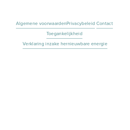
Algemene voorwaarden
Privacybeleid
Contact
Toegankelijkheid
Verklaring inzake hernieuwbare energie
Meld u aan voor onze driemaandelijkse
nieuwsbrief en promoties voor speciale
kortingen.