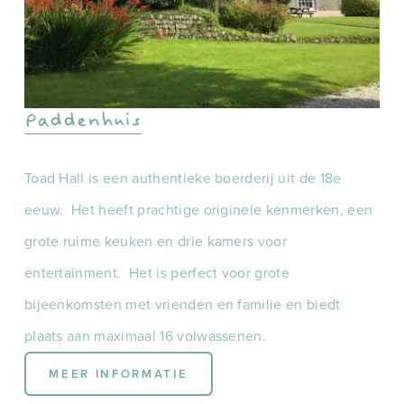
Paddenhuis
Toad Hall is een authentieke boerderij uit de 18e 
eeuw.  Het heeft prachtige originele kenmerken, een 
grote ruime keuken en drie kamers voor 
entertainment.  Het is perfect voor grote 
bijeenkomsten met vrienden en familie en biedt 
plaats aan maximaal 16 volwassenen.
MEER INFORMATIE