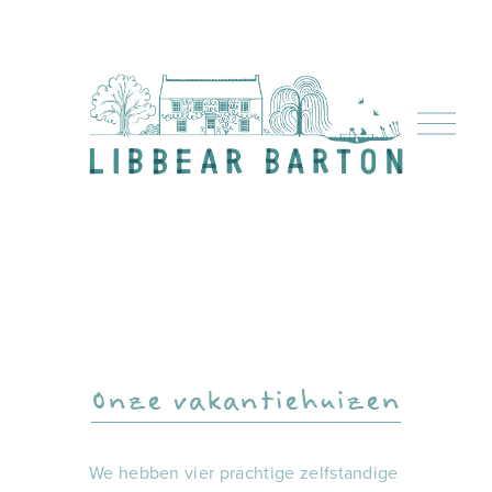
M
e
n
u
o
p
e
n
e
n
Onze vakantiehuizen
We hebben vier prachtige zelfstandige 